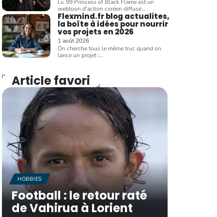
Lv. 99 Princess of Black Flame est un
webtoon d'action coréen diffusé
…
Flexmind.fr blog actualites,
la boîte à idées pour nourrir
vos projets en 2026
1 août 2026
On cherche tous le même truc quand on
lance un projet :
…
Article favori
HOBBIES
Football : le retour raté
de Vahirua à Lorient