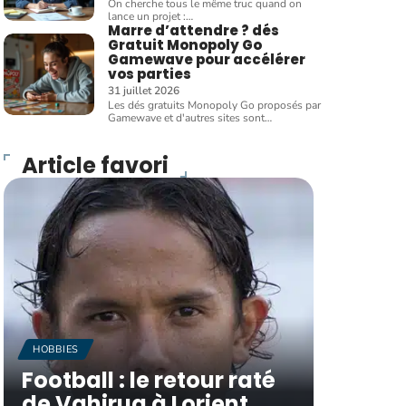
On cherche tous le même truc quand on
lance un projet :
…
Marre d’attendre ? dés
Gratuit Monopoly Go
Gamewave pour accélérer
vos parties
31 juillet 2026
Les dés gratuits Monopoly Go proposés par
Gamewave et d'autres sites sont
…
Article favori
HOBBIES
Football : le retour raté
de Vahirua à Lorient