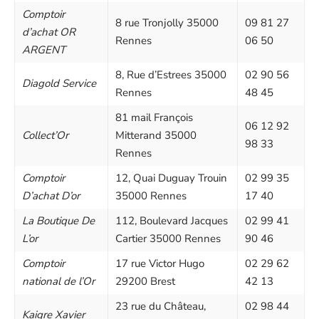
Comptoir
8 rue Tronjolly 35000
09 81 27
d’achat OR
Rennes
06 50
ARGENT
8, Rue d’Estrees 35000
02 90 56
Diagold Service
Rennes
48 45
81 mail François
06 12 92
Collect’Or
Mitterand 35000
98 33
Rennes
Comptoir
12, Quai Duguay Trouin
02 99 35
D’achat D’or
35000 Rennes
17 40
La Boutique De
112, Boulevard Jacques
02 99 41
L’or
Cartier 35000 Rennes
90 46
Comptoir
17 rue Victor Hugo
02 29 62
national de l’Or
29200 Brest
42 13
23 rue du Château,
02 98 44
Kaigre Xavier