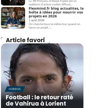
Lv. 99 Princess of Black Flame est un
webtoon d'action coréen diffusé
…
Flexmind.fr blog actualites, la
boîte à idées pour nourrir vos
projets en 2026
1 août 2026
On cherche tous le même truc quand on
lance un projet :
…
Article favori
HOBBIES
Football : le retour raté
de Vahirua à Lorient