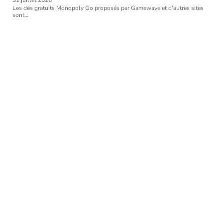
Les dés gratuits Monopoly Go proposés par Gamewave et d'autres sites
sont
…
Article favori
HOBBIES
Football : le retour raté de
Vahirua à Lorient
11 mars 2026