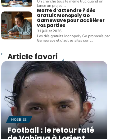
On cherche tous le même truc quand on
lance un projet :
…
Marre d’attendre ? dés
Gratuit Monopoly Go
Gamewave pour accélérer
vos parties
31 juillet 2026
Les dés gratuits Monopoly Go proposés par
Gamewave et d'autres sites sont
…
Article favori
HOBBIES
Football : le retour raté
de Vahirua à Lorient