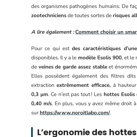
des organismes pathogènes humains. De façon
zootechniciens
de toutes sortes de
risques al
A lire également :
Comment choisir un smar
Pour ce qui est
des caractéristiques d’une
disponibles. Il y a le
modèle Esolis 900
, et l
de
veines de garde assez stable
et énormé
Elles possèdent également des filtres dit
extraction
extrêmement efficace,
à hauteu
0,3 µm
. Ce n’est pas tout ! Les
hottes Esolis
0,40 m/s
. En plus, vous y avez même droit 
sur
https://www.noroitlabo.com/
.
L’ergonomie des hotte