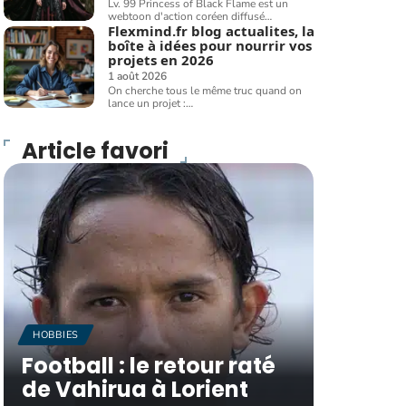
Lv. 99 Princess of Black Flame est un
webtoon d'action coréen diffusé
…
Flexmind.fr blog actualites, la
boîte à idées pour nourrir vos
projets en 2026
1 août 2026
On cherche tous le même truc quand on
lance un projet :
…
Article favori
HOBBIES
Football : le retour raté
de Vahirua à Lorient