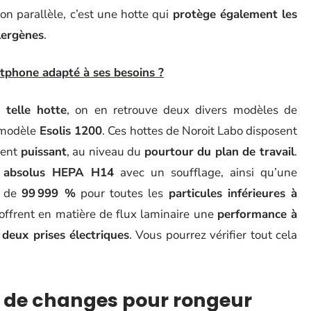
 parallèle, c’est une hotte qui
protège également les
lergènes
.
tphone adapté à ses besoins ?
 telle hotte
, on en retrouve deux divers modèles de
e modèle
Esolis 1200
. Ces hottes de Noroit Labo disposent
ment
puissant
, au niveau du
pourtour du plan de travail
.
s
absolus HEPA H14
avec un soufflage, ainsi qu’une
r de
99 999 %
pour toutes les
particules inférieures à
offrent en matière de flux laminaire une
performance à
à
deux prises électriques
. Vous pourrez vérifier tout cela
s de changes pour rongeur