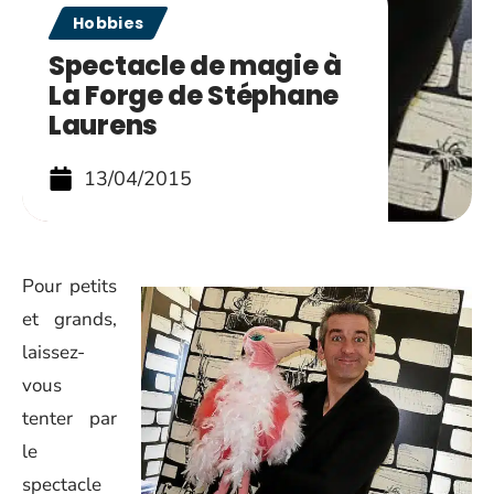
Hobbies
Spectacle de magie à
La Forge de Stéphane
Laurens
13/04/2015
Pour petits
et grands,
laissez-
vous
tenter par
le
spectacle