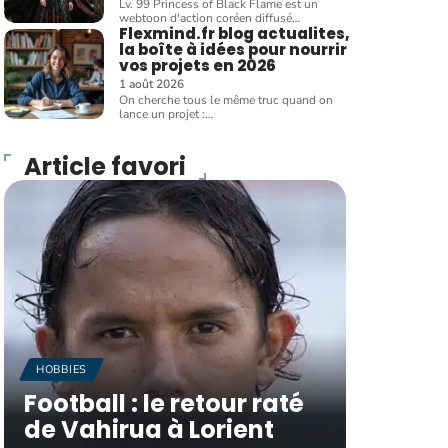
Lv. 99 Princess of Black Flame est un
webtoon d'action coréen diffusé
…
Flexmind.fr blog actualites,
la boîte à idées pour nourrir
vos projets en 2026
1 août 2026
On cherche tous le même truc quand on
lance un projet :
…
Article favori
HOBBIES
Football : le retour raté
de Vahirua à Lorient