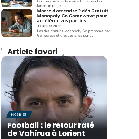
On cherche tous le même truc quand on
lance un projet :
…
Marre d’attendre ? dés Gratuit
Monopoly Go Gamewave pour
accélérer vos parties
31 juillet 2026
Les dés gratuits Monopoly Go proposés par
Gamewave et d'autres sites sont
…
Article favori
HOBBIES
Football : le retour raté
de Vahirua à Lorient