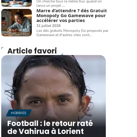
On cherche tous le même truc quand on
lance un projet :
…
Marre d’attendre ? dés Gratuit
Monopoly Go Gamewave pour
accélérer vos parties
31 juillet 2026
Les dés gratuits Monopoly Go proposés par
Gamewave et d'autres sites sont
…
Article favori
HOBBIES
Football : le retour raté
de Vahirua à Lorient