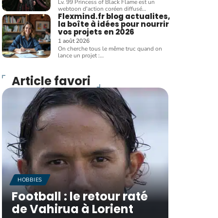
Lv. 99 Princess of Black Flame est un
webtoon d'action coréen diffusé
…
Flexmind.fr blog actualites,
la boîte à idées pour nourrir
vos projets en 2026
1 août 2026
On cherche tous le même truc quand on
lance un projet :
…
Article favori
HOBBIES
Football : le retour raté
de Vahirua à Lorient