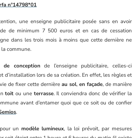
rfa n°14798*01
tention, une enseigne publicitaire posée sans en avoir
mende de minimum 7 500 euros et en cas de cessation
nseigne dans les trois mois à moins que cette dernière ne
ur la commune.
t de conception
de l’enseigne publicitaire, celles-ci
d’installation lors de sa création. En effet, les règles et
vie de fixer cette dernière
au sol
,
en façade
, de manière
un
toit
ou une
terrasse
. Il conviendra donc de vérifier la
ommune avant d’entamer quoi que ce soit ou de confier
Semios
.
e pour un
modèle lumineux
, la loi prévoit, par mesures
 soit éteint entre 1 heure et 6 heures du matin (il existe