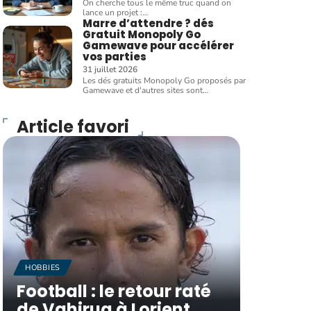
On cherche tous le même truc quand on
lance un projet :
…
Marre d’attendre ? dés
Gratuit Monopoly Go
Gamewave pour accélérer
vos parties
31 juillet 2026
Les dés gratuits Monopoly Go proposés par
Gamewave et d'autres sites sont
…
Article favori
HOBBIES
Football : le retour raté
de Vahirua à Lorient