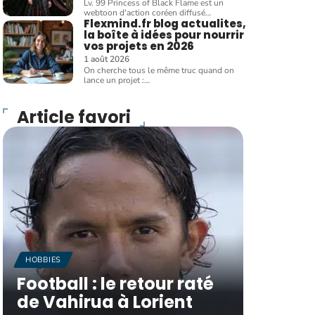
Lv. 99 Princess of Black Flame est un
webtoon d'action coréen diffusé
…
Flexmind.fr blog actualites,
la boîte à idées pour nourrir
vos projets en 2026
1 août 2026
On cherche tous le même truc quand on
lance un projet :
…
Article favori
HOBBIES
Football : le retour raté
de Vahirua à Lorient