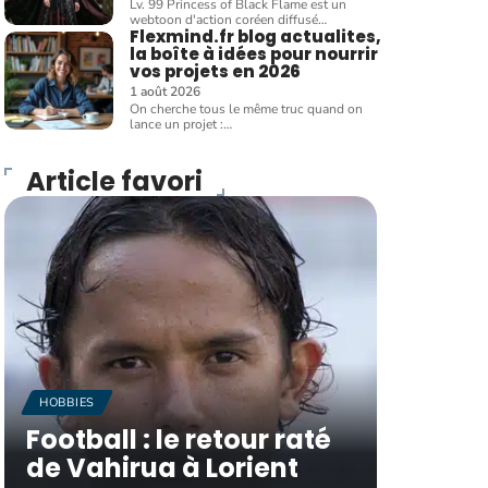
Lv. 99 Princess of Black Flame est un
webtoon d'action coréen diffusé
…
Flexmind.fr blog actualites,
la boîte à idées pour nourrir
vos projets en 2026
1 août 2026
On cherche tous le même truc quand on
lance un projet :
…
Article favori
HOBBIES
Football : le retour raté
de Vahirua à Lorient